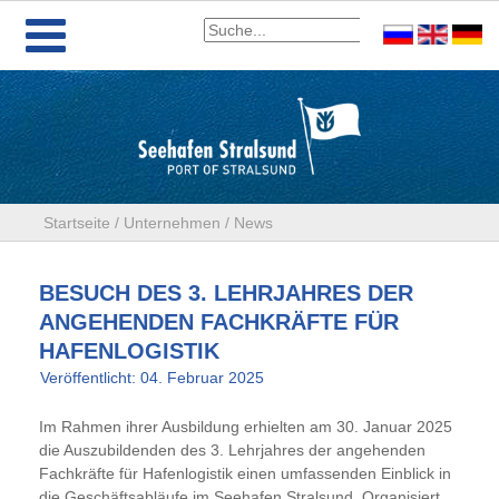
Startseite
/
Unternehmen
/
News
BESUCH DES 3. LEHRJAHRES DER
ANGEHENDEN FACHKRÄFTE FÜR
HAFENLOGISTIK
Veröffentlicht: 04. Februar 2025
Im Rahmen ihrer Ausbildung erhielten am 30. Januar 2025
die Auszubildenden des 3. Lehrjahres der angehenden
Fachkräfte für Hafenlogistik einen umfassenden Einblick in
die Geschäftsabläufe im Seehafen Stralsund. Organisiert